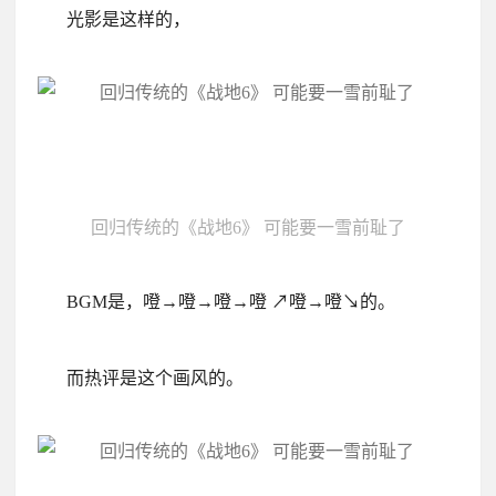
光影是这样的，
回归传统的《战地6》 可能要一雪前耻了
BGM是，噔→噔→噔→噔 ↗噔→噔↘的。
而热评是这个画风的。