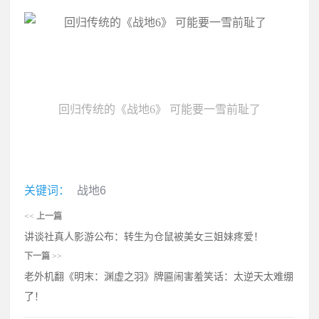
回归传统的《战地6》 可能要一雪前耻了
关键词：
战地6
<<
上一篇
讲谈社真人影游公布：转生为仓鼠被美女三姐妹疼爱！
下一篇
>>
老外机翻《明末：渊虚之羽》牌匾闹害羞笑话：太逆天太难绷
了！