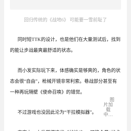
回归传统的《战地6》 可能要一雪前耻了
同时短TTK的设计，也是他们在大量测试后，找到
的能让步战最爽最舒适的状态。
而小发实际玩下来，体感确实是够爽的，角色的状
态会很“自由”，枪械开镜非常利索。巷战部分甚至有
一种再玩隔壁《使命召唤》的错觉。
图
片加
载
不过游戏也没因此沦为“干拉模拟器”。
中…