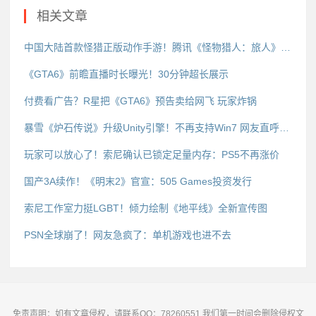
相关文章
中国大陆首款怪猎正版动作手游！腾讯《怪物猎人：旅人》今日开测
《GTA6》前瞻直播时长曝光！30分钟超长展示
付费看广告？R星把《GTA6》预告卖给网飞 玩家炸锅
暴雪《炉石传说》升级Unity引擎！不再支持Win7 网友直呼天塌了
玩家可以放心了！索尼确认已锁定足量内存：PS5不再涨价
国产3A续作！《明末2》官宣：505 Games投资发行
索尼工作室力挺LGBT！倾力绘制《地平线》全新宣传图
PSN全球崩了！网友急疯了：单机游戏也进不去
免责声明：如有文章侵权，请联系QQ：78260551 我们第一时间会删除侵权文